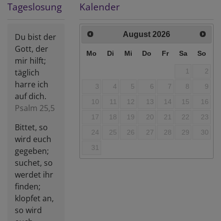
Tageslosung
Kalender
August
2026
Du bist der
Gott, der
Mo
Di
Mi
Do
Fr
Sa
So
mir hilft;
täglich
1
2
harre ich
3
4
5
6
7
8
9
auf dich.
10
11
12
13
14
15
16
Psalm 25,5
17
18
19
20
21
22
23
Bittet, so
24
25
26
27
28
29
30
wird euch
31
gegeben;
suchet, so
werdet ihr
finden;
klopfet an,
so wird