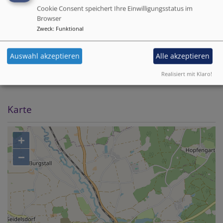
Cookie Consent speichert Ihre Einwilligungsstatus im
Über die einzelnen Einrichtungen informieren Sie sich
Browser
bitte auf den entsprechenden Seiten. Gemeinsam
Zweck
:
Funktional
haben wir ein Leitbild entworfen:
Auswahl akzeptieren
Alle akzeptieren
Leitbild der Einrichtungen
11.88 KB
Realisiert mit Klaro!
Karte
+
−