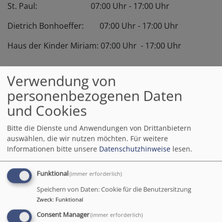
St. Paul: 07:00 Uhr - 17:00 Uhr
Dietrich Bonhoeffer: 07:00 Uhr - 17:00 Uhr
Haus der Kinder Miriam: 07:00 Uhr - 17:00 Uhr
Verwendung von
Als Träger von insgesamt drei Kindertagesstätten in
personenbezogenen Daten
Dinkelsbühl trägt die evang.-luth. Kirchengemeinde
und Cookies
Dinkelsbühl zu dem Betreuungsangebot für Kinder in
der ehemals freien Reichsstadt Dinkelsbühl wesentlich
Bitte die Dienste und Anwendungen von Drittanbietern
bei.
auswählen, die wir nutzen möchten.
Für weitere
Informationen bitte unsere
Datenschutzhinweise
lesen.
Unsere Einrichtungen sind:
-
Kindertagesstätte St. Paul
in der Nördlinger Str. 4
Funktional
(immer erforderlich)
Speichern von Daten: Cookie für die Benutzersitzung
-
Dietrich-Bonhoeffer Kindertagesstätte
Berliner Str.1
Zweck
:
Funktional
-
Haus der Kinder Miriam
in der Lorestraße 4
Consent Manager
(immer erforderlich)