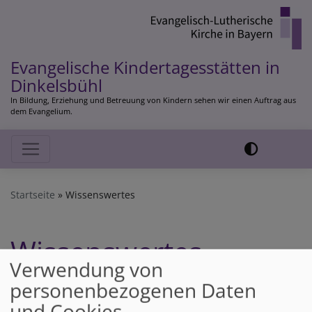
Direkt
zum
Inhalt
Evangelische Kindertagesstätten in
Dinkelsbühl
In Bildung, Erziehung und Betreuung von Kindern sehen wir einen Auftrag aus
dem Evangelium.
Hauptnavigation
Startseite
Wissenswertes
Wissenswertes
Verwendung von
personenbezogenen Daten
Einige Themen betreffen alle unsere Einrichtungen.
und Cookies