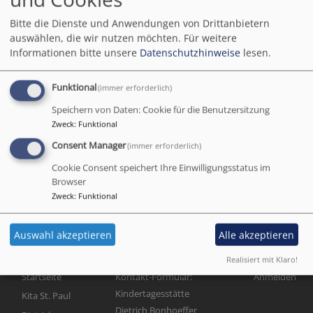
Wir sind immer wieder auf der Suche nach geeigneten
Bitte die Dienste und Anwendungen von Drittanbietern
Mitarbeiter*innen. Über eventuelle
auswählen, die wir nutzen möchten.
Für weitere
Stellenausschreibungen
erfahren Sie
hier
mehr.
Informationen bitte unsere
Datenschutzhinweise
lesen.
Wir bieten den Kindern ein täglich frisch zubereitetes
Funktional
(immer erforderlich)
Mittagessen.
Hier finden Sie mehr Informationen.
Speichern von Daten: Cookie für die Benutzersitzung
Unsere
Öffnungs- und Schließzeiten
im Jahresverlauf
Zweck
:
Funktional
finden Sie an dieser Stelle.
Consent Manager
(immer erforderlich)
Unsere Einrichtungen arbeiten mit vielen
Partnern
Cookie Consent speichert Ihre Einwilligungsstatus im
Browser
zusammen.
Zweck
:
Funktional
Auswahl akzeptieren
Alle akzeptieren
Realisiert mit Klaro!
Hauptnavigation
Fußbereichsmenü
Benutzerme
Startseite
Kontakt-Formular:
Anmelden
Kindertagesstätte
Kita St. Paul
Dietrich Bonhoeffer