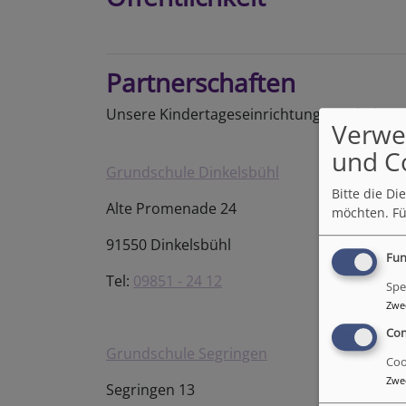
Partnerschaften
Unsere Kindertageseinrichtungen arbeite
Verwe
und C
Grundschule Dinkelsbühl
Bitte die D
Alte Promenade 24
möchten.
Fü
91550 Dinkelsbühl
Fun
Tel:
09851 - 24 12
Spe
Zwe
Con
Grundschule Segringen
Coo
Zwe
Segringen 13