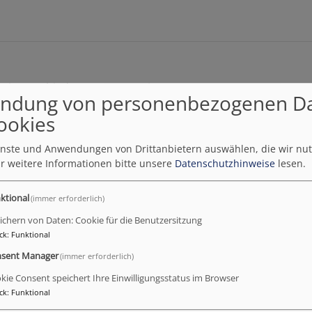
n mit verschiedenen Kooperationspartnern zusammen.
ndung von personenbezogenen D
ookies
Sonderpädagogisches För
ienste und Anwendungen von Drittanbietern auswählen, die wir nu
Luitpoldstraße 5
r weitere Informationen bitte unsere
Datenschutzhinweise
lesen.
91550 Dinkelsbühl
ktional
(immer erforderlich)
Tel:
09851 - 70 74
ichern von Daten: Cookie für die Benutzersitzung
ck
:
Funktional
sent Manager
(immer erforderlich)
Interdisziplinäre Frühförder
kie Consent speichert Ihre Einwilligungsstatus im Browser
ck
:
Funktional
Familienzentrum KiM