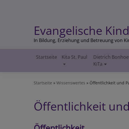
Direkt
zum
Inhalt
Evangelische Kind
In Bildung, Erziehung und Betreuung von K
Startseite
Kita St. Paul
Dietrich Bonhoe
Hauptnavigation
KiTa
Startseite
Wissenswertes
Öffentlichkeit und P
Öffentlichkeit un
Öffentlichkeit