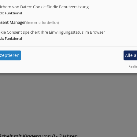
ichern von Daten: Cookie für die Benutzersitzung
ck
:
Funktional
sent Manager
(immer erforderlich)
kie Consent speichert Ihre Einwilligungsstatus im Browser
ck
:
Funktional
zeptieren
Alle 
Reali
rbeit mit Kindern von 0 - 3 Jahren