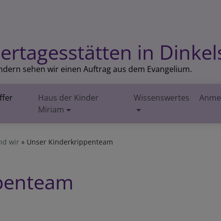
ertagesstätten in Dinkel
indern sehen wir einen Auftrag aus dem Evangelium.
ffer
Haus der Kinder
Wissenswertes
Anme
Miriam
nd wir
Unser Kinderkrippenteam
ppenteam