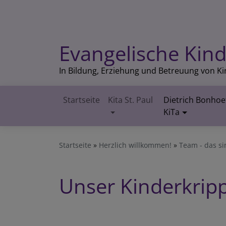
Direkt
zum
Inhalt
Evangelische Kind
In Bildung, Erziehung und Betreuung von K
Startseite
Kita St. Paul
Dietrich Bonhoe
Hauptnavigation
KiTa
Startseite
Herzlich willkommen!
Team - das si
Unser Kinderkri