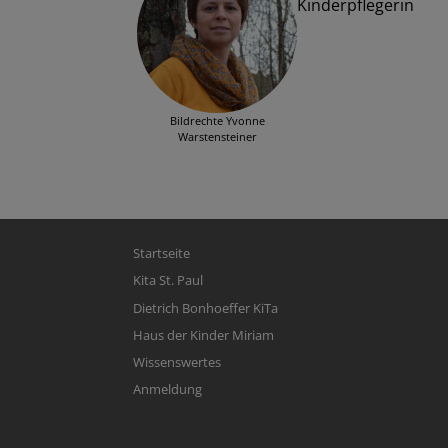
Kinderpflegerin
Bildrechte
Yvonne
Warstensteiner
Hauptnavigation
Startseite
Kita St. Paul
Dietrich Bonhoeffer KiTa
Haus der Kinder Miriam
Wissenswertes
Anmeldung