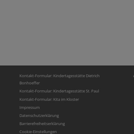
Fußbereichsmenü
Be
Kontakt-Formular: Kindertagesstätte Dietrich
Bonhoeffer
Kontakt-Formular: Kindertagesstätte St. Paul
Kontakt-Formular: Kita im Kloster
Impressum
Datenschutzerklärung
Barrierefreiheitserklärung
Cookie-Einstellungen