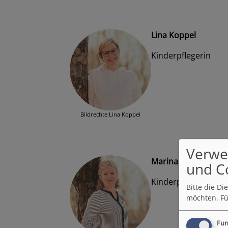
Lina Koppel
Kinderpflegerin
Bildrechte
Lina Koppel
Verwe
Marina Getc
und C
Kinderpflegerin
Bitte die D
möchten.
Fü
Fun