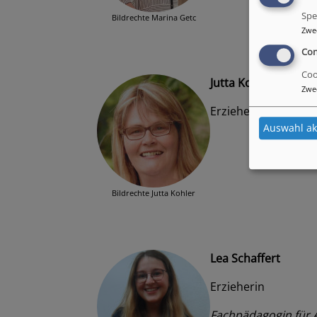
Spe
Bildrechte
Marina Getc
Zwe
Con
Coo
Jutta Kohler
Zwe
Erzieherin
Auswahl ak
Bildrechte
Jutta Kohler
Lea Schaffert
Erzieherin
Fachpädagogin für A